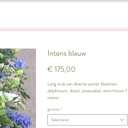
Tuinderslaan 4
Workshops
Rouwbloemen
About Karin
Intens blauw
Prijs
€ 175,00
Lang stuk van diverse zomer bloemen,
delphinium, distel, sneeuwbal, antirrhinum 1
meter
grootte
*
Selecteren