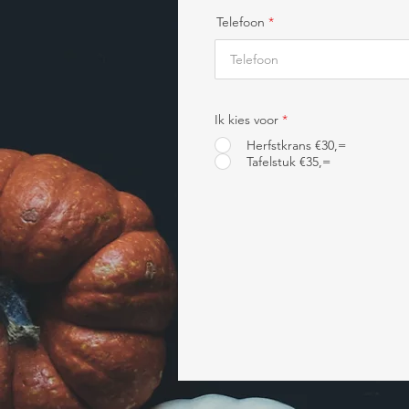
Telefoon
Ik kies voor
*
Herfstkrans €30,=
Tafelstuk €35,=