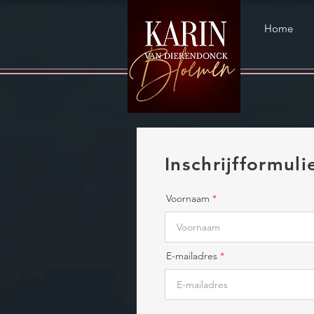
Home
Inschrijfformul
Voornaam
E-mailadres