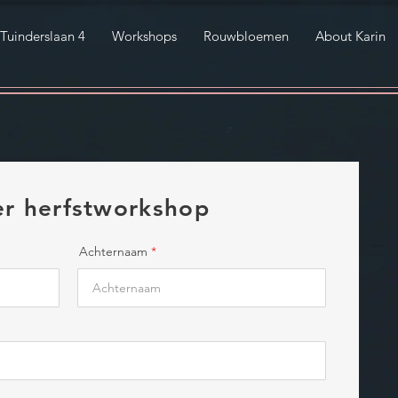
Tuinderslaan 4
Workshops
Rouwbloemen
About Karin
ier herfstworkshop
Achternaam