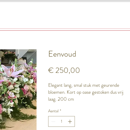
Tuinderslaan 4
Workshops
Rouwbloemen
About Karin
Eenvoud
Prijs
€ 250,00
Elegant lang, smal stuk met geurende
bloemen. Kort op oase gestoken dus vrij
laag. 200 cm
Aantal
*