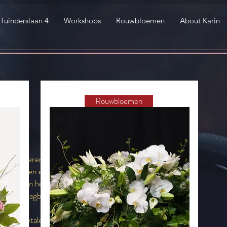
Tuinderslaan 4
Workshops
Rouwbloemen
About Karin
Rouwbloemen
rin van Dierendonck
ele minuten een
e ontvangen hebben.
et overdraagbaar.
contant betalen en