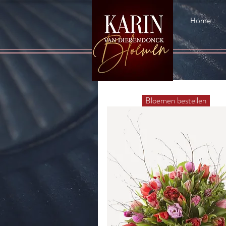
Home
Bloemen bestellen
Gelukt!
Je bent ingeschreven.
Je gaat een workshop doen bij Ka
Bloemen.
Je ontvangt binnen enk
email met de details die we van j
Deze inschrijving is bindend en ni
Je kunt het lesgeld in het atelier 