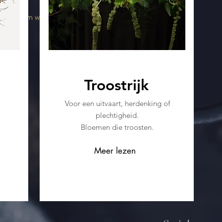
maar neem wel zelf
e
Troostrijk
Voor een uitvaart, herdenking of
plechtigheid.
Bloemen die troosten.
Meer lezen